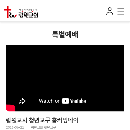
로
전
그
체
인
메
뉴
특별예배
람원교회 청년교구 홈커밍데이
2025-06-21
람원교회 청년교구