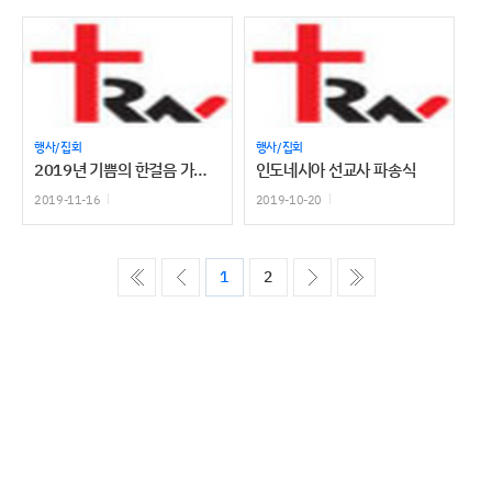
행사/집회
행사/집회
2019년 기쁨의 한걸음 가을잔치
인도네시아 선교사 파송식
2019-11-16
2019-10-20
ó��
����
����
������
1
2