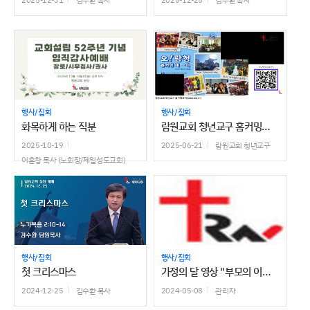
2025-12-31
김수환 목사
2025-12-25
김수환 목사
행사/집회
행사/집회
화목하게 하는 직분
람원교회 청년교구 홈커밍데이
2025-10-19
2025-06-21
람원교회 청년교구
이훈창 목사 (노회장/제일성도교회)
행사/집회
행사/집회
첫 크리스마스
가정의 달 영상 "부모의 이름으로 살아간다는 것"
2024-12-25
김수환 목사
2024-05-08
관리자