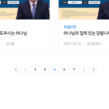
주일오전
 도우시는 하나님
하나님의 집에 있는 감람나
김수환
2025-10-12
김수환 목사
ó��
����
����
����
3
4
5
6
7