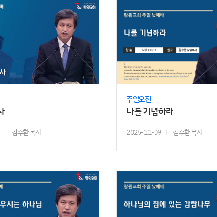
주일오전
사
나를 기념하라
김수환 목사
2025-11-09
김수환 목사