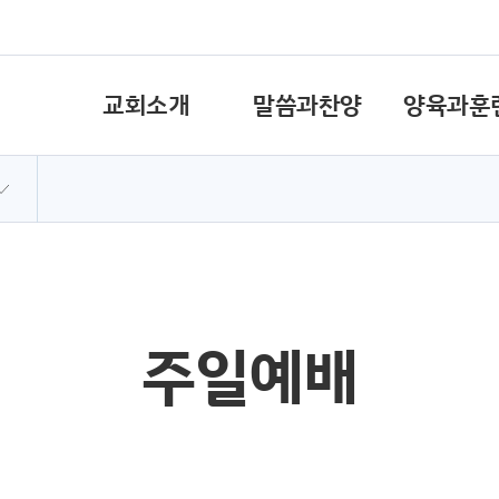
교회소개
말씀과찬양
양육과훈
주일예배