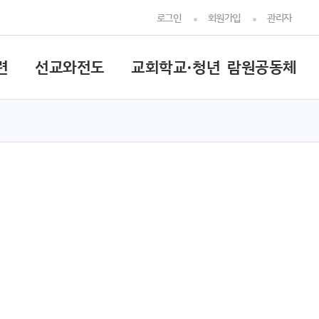
로그인
회원가입
관리자
련
선교와전도
교회학교·청년
람원공동체