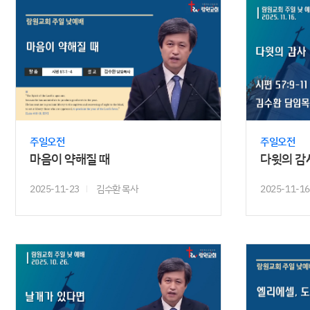
주일오전
주일오전
마음이 약해질 때
다윗의 감
2025-11-23
김수환 목사
2025-11-16