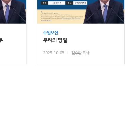
주일오전
무
우리의 명절
2025-10-05
김수환 목사
��