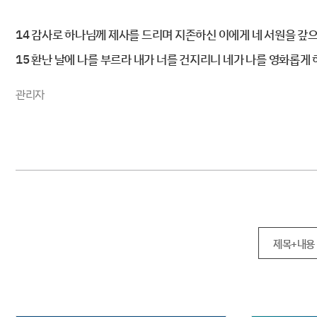
14 감사로 하나님께 제사를 드리며 지존하신 이에게 네 서원을 갚
15 환난 날에 나를 부르라 내가 너를 건지리니 네가 나를 영화롭게
관리자
제목+내용