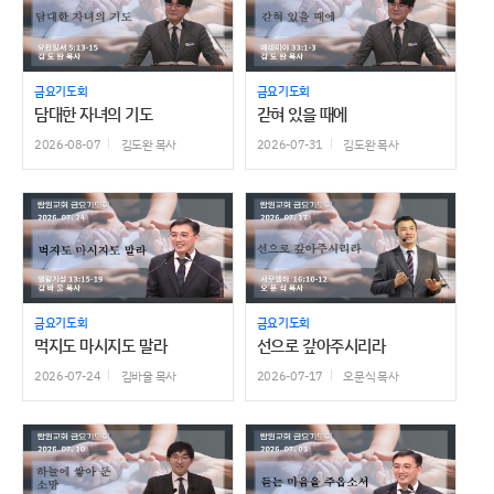
금요기도회
금요기도회
담대한 자녀의 기도
갇혀 있을 때에
2026-08-07
김도완 목사
2026-07-31
김도완 목사
금요기도회
금요기도회
먹지도 마시지도 말라
선으로 갚아주시리라
2026-07-24
김바울 목사
2026-07-17
오문식 목사