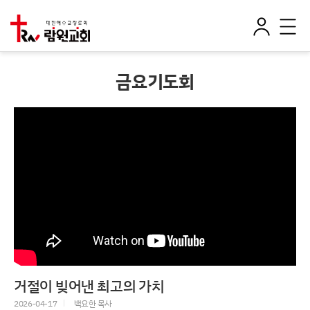
로
전
그
체
인
메
뉴
금요기도회
거절이 빚어낸 최고의 가치
2026-04-17
백요한 목사