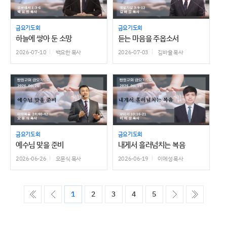
금요기도회
금요기도회
하늘에 쌓아 둔 소망
듣는 마음을 주옵소서
2026-07-10
백요한 목사
2026-07-03
김바울 목사
금요기도회
금요기도회
예수님 맞을 준비
내게서 흘러넘치는 복음
2026-06-26
오문식 목사
2026-06-19
이에성 목사
ó��
����
����
����
1
2
3
4
5