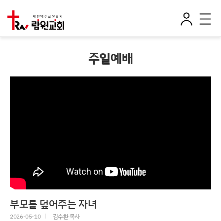
로
전
그
체
인
메
뉴
주일예배
부모를 덮어주는 자녀
2026-05-10
김수환 목사