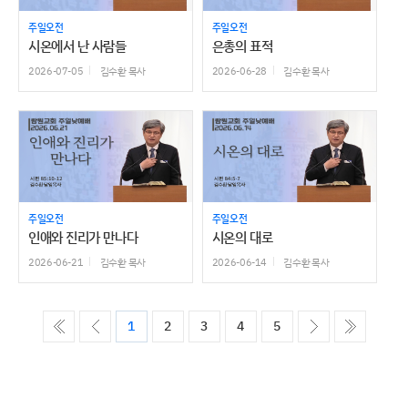
주일오전
주일오전
시온에서 난 사람들
은총의 표적
2026-07-05
김수환 목사
2026-06-28
김수환 목사
주일오전
주일오전
인애와 진리가 만나다
시온의 대로
2026-06-21
김수환 목사
2026-06-14
김수환 목사
ó��
����
����
����
1
2
3
4
5