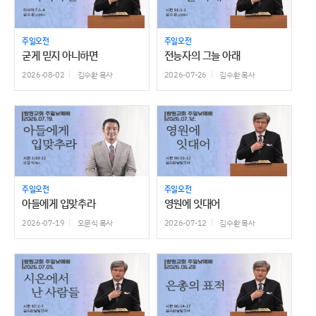
주일오전
주일오전
굳게 믿지 아니하면
전능자의 그늘 아래
2026-08-02
김수환 목사
2026-07-26
김수환 목사
주일오전
주일오전
아들에게 입맞추라
영원에 잇대어
2026-07-19
오문식 목사
2026-07-12
김수환 목사