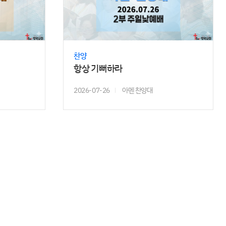
찬양
항상 기뻐하라
2026-07-26
아멘 찬양대
��