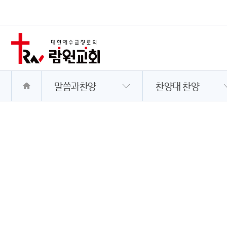
말씀과찬양
찬양대 찬양