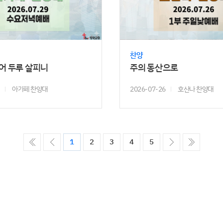
찬양
들어 두루 살피니
주의 동산으로
아가페 찬양대
2026-07-26
호산나 찬양대
ó��
����
����
����
1
2
3
4
5