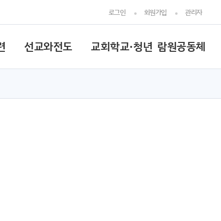
로그인
회원가입
관리자
련
선교와전도
교회학교·청년
람원공동체