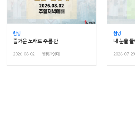
찬양
찬양
즐거운 노래로 주를 찬
내 눈을 
2026-08-02
엘림찬양대
2026-07-29