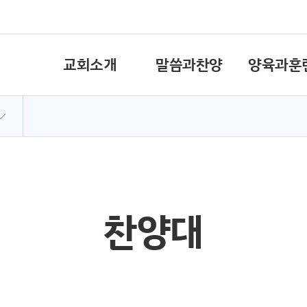
교회소개
말씀과찬양
양육과훈
찬양대