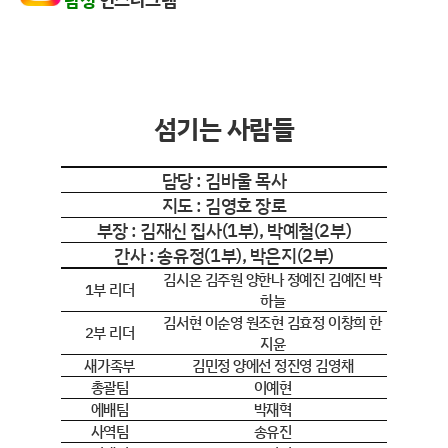
섬기는 사람들
담당 : 김바울 목사
지도 : 김영호 장로
부장 : 김재신 집사(1부), 박예철(2부)
간사 : 송유정(1부), 박은지(2부)
김시온 김주원 양한나 정예진 김예진 박
1부 리더
하늘
김서현 이순영 원조현 김효정 이창희 한
2부 리더
지윤
새가족부
김민정 양에선 정진영 김영채
총괄팀
이예현
에배팀
박재혁
사역팀
송유진