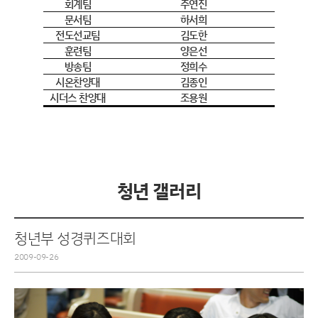
회계팀
주연진
문서팀
하서희
전도선교팀
김도한
훈련팀
양은선
방송팀
정희수
시온찬양대
김종인
시더스 찬양대
조용원
청년 갤러리
청년부 성경퀴즈대회
2009-09-26