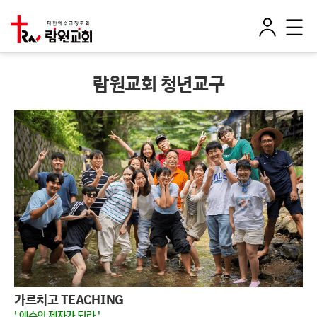
로
전
그
체
인
메
뉴
람원교회 청년교구
가르치고 TEACHING
' 예수의 제자가 되라 '