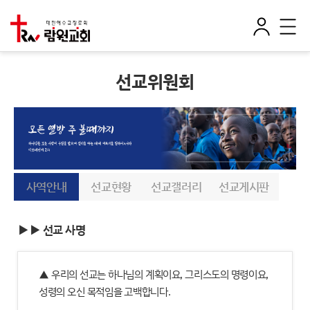
로
전
그
체
인
메
뉴
선교위원회
사역안내
선교현황
선교갤러리
선교게시판
▶▶ 선교 사명
▲ 우리의 선교는 하나님의 계획이요, 그리스도의 명령이요,
성령의 오신 목적임을 고백합니다.