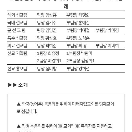
례
해외 선교팀
팀장 엄상홍
부팀장 최명희
국내 선교팀
팀장 김기수
부팀장 홍애란
군 선 교 팀
팀장 김명준
부팀장 박예철
부팀장 박미경
특수 선교팀
팀장 황상효
부팀장 노석순
의료 선교팀
팀장 박희순
부팀장 최 용
부팀장 이미희
선교 기획팀
1팀장 최유정
1부팀장 박원미
2팀장 마경희1
2부팀장 김정희1
선교 홍보팀
팀장 심미향
부팀장 양희선
▶▶ 소 개
▲ 한국(농어촌) 복음화를 위하여 미래자립교회를 형제교회
로 섬깁니다.
▲ 장병 복음화를 위하여 軍 교회와 軍 목회자를 지원하고