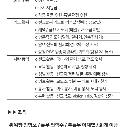
물질 후원
o 정기 후원금
o 수시 지원금
o 각종 물품 후원, 특별 재정 후원
기도 협력
o 선교불씨 기도회(짝수달 넷째주 금요일)
o 새벽 / 금요 기도회 (매일 / 매주 금요일)
o 항존직 기도회(당회, 권사회, 안수집사회)
o 남녀 전도회 월례회(선교처 대상 기도)
o 람원 RBS 방송국 온라인 기도회(람원 2시뉴스)
사람 동역
o 전도 활동 : 국내-외 단기 선교, 전도 협력
o 교육 활동 : 성경학교 지원, 양성 사역
o 심방 활동 : 선교지 격려 방문, 주일 예배 참석
o 위로 활동 : 교도소, 병원 등 위로 예배 / 찬양
o 봉사 활동 : 의료 봉사, 미용 봉사, 노력 봉사
o 훈련 활동 : 선교학교, Vision Trip, 강습회 참가
▶▶ 조 직
위원장 김영호 / 총무 정익수 / 부총무 이대엽 / 회계 이남