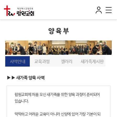
로
전
그
체
인
메
뉴
양 육 부
사역안내
교육과정
갤러리
새가족게시판
▶▶ 새가족 양육 사역
람원교회에 처음 오신 새가족을 위한 양육 과정이 준비되어
있습니다.
딱딱하고 어려운 교육이 아니라 신앙에 있어 가장 기본이 되