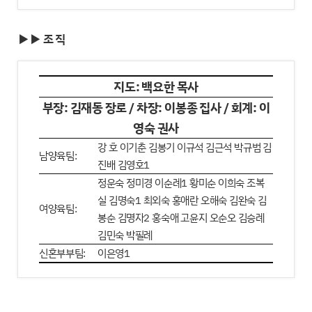
▶▶ 조 직
지도: 백요한 목사
부장: 김재동 장로 / 차장: 이봉종 집사 / 회계: 이
영숙 권사
강 호 이기춘 김봉기 이규석 김근석 박규범 김
남양육팀:
진배 김영호1
정운숙 정미경 이순례1 황미순 이희숙 조복
실 김명숙1 최외숙 홍애란 오해숙 김완숙 김
여양육팀:
봉순 김명자2 홍숙애 고윤지 오순오 김승례
김민숙 박필례
신혼부부팀:
이은영1