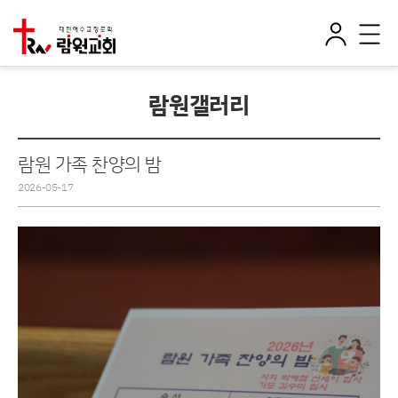
로
전
그
체
인
메
뉴
람원갤러리
람원 가족 찬양의 밤
2026-05-17