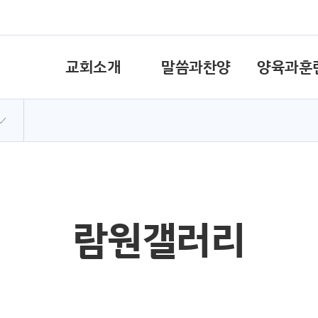
교회소개
말씀과찬양
양육과훈
람원갤러리