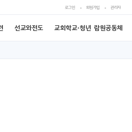
로그인
회원가입
관리자
련
선교와전도
교회학교·청년
람원공동체