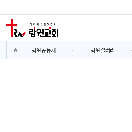
람원공동체
람원갤러리