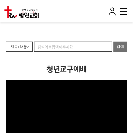
로
전
그
체
인
메
뉴
제목+내용
청년교구예배