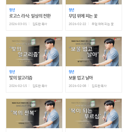
청년
청년
로고스 라식: 일상의 전환
무덤 위에 피는 꽃
2026-03-01
김도완 목사
2026-02-22
무덤 위에 피는 꽃
청년
청년
빛의 알고리즘
보물 업고 날아
2026-02-15
김도완 목사
2026-02-08
김도완 목사