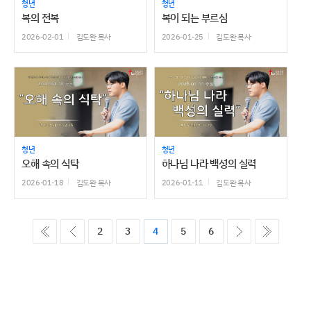
청년
청년
복의 전복
복이 되는 부르심
2026-02-01
김도완 목사
2026-01-25
김도완 목사
청년
청년
오해 속의 식탁
하나님 나라 백성의 실력
2026-01-18
김도완 목사
2026-01-11
김도완 목사
ó��
����
����
����
2
3
4
5
6