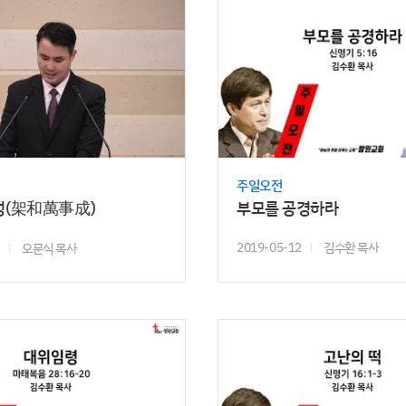
주일오전
성(架和萬事成)
부모를 공경하라
2019-05-12
김수환 목사
오문식 목사