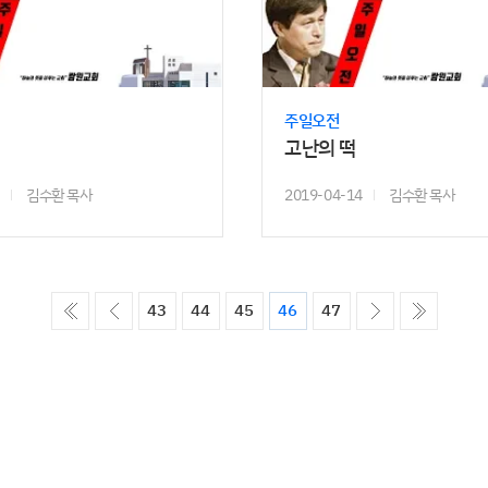
주일오전
고난의 떡
김수환 목사
2019-04-14
김수환 목사
ó��
����
����
����
43
44
45
46
47