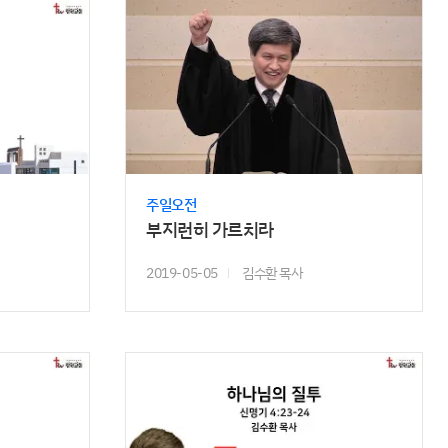
주일오전
부지런히 가르치라
2019-05-05
김수환 목사