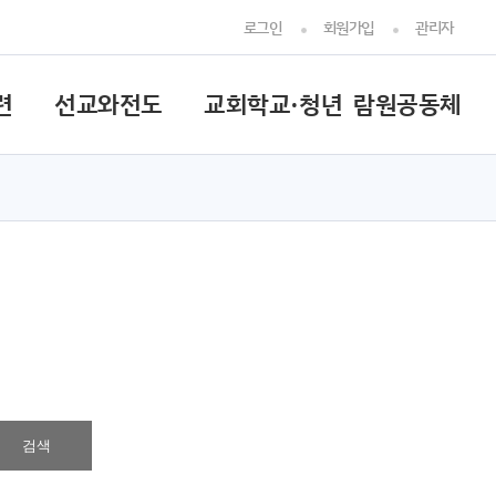
로그인
회원가입
관리자
련
선교와전도
교회학교·청년
람원공동체