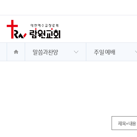
말씀과찬양
주일 예배
제목+내용