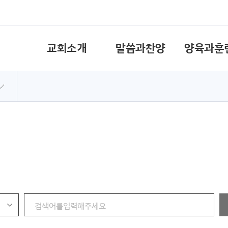
교회소개
말씀과찬양
양육과훈