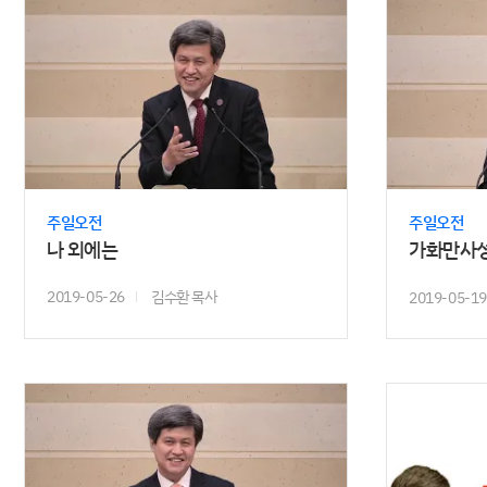
주일오전
주일오전
나 외에는
가화만사
2019-05-26
김수환 목사
2019-05-19