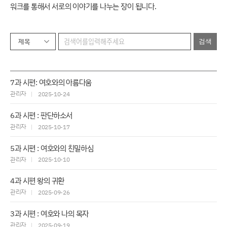
워크를 통해서 서로의 이야기를 나누는 장이 됩니다.
제목
구
7과 시편: 여호와의 아름다움
역
관리자
2025-10-24
장
교
6과 시편 : 판단하소서
육
관리자
2025-10-17
게
시
5과 시편 : 여호와의 친밀하심
판
관리자
2025-10-10
4과 시편 왕의 귀환
관리자
2025-09-26
3과 시편 : 여호와 나의 목자
관리자
2025-09-19