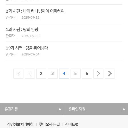
2과 시편 : 나의 하나님이여 어찌하여
관리자
2025-09-12
1과 시편 : 왕의 영광
관리자
2025-09-05
19과 시편 : 담을 뛰어넘다
관리자
2025-07-04
ó��
����
����
����
2
3
4
5
6
유관기관
온라인지원
▾
▾
개인정보처리방침
찾아오시는 길
사이트맵