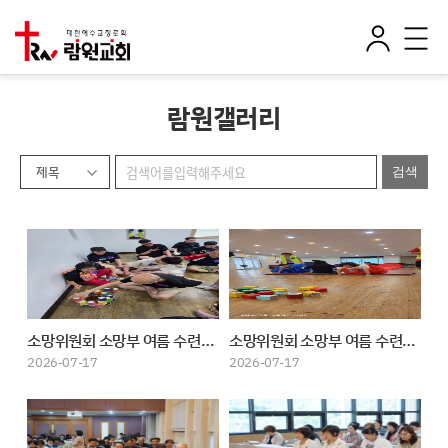
로
전
그
체
인
메
뉴
람원갤러리
제목
소망위원회 소망부 여름 수련회((3)
소망위원회 소망부 여름 수련회(2)
2026-07-17
2026-07-17