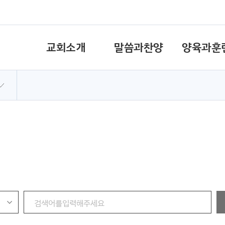
교회소개
말씀과찬양
양육과훈