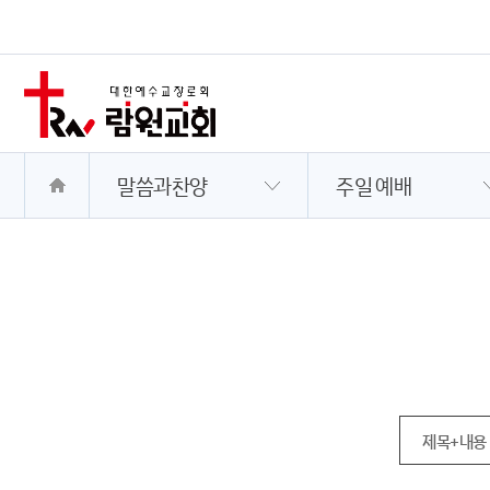
말씀과찬양
주일 예배
제목+내용