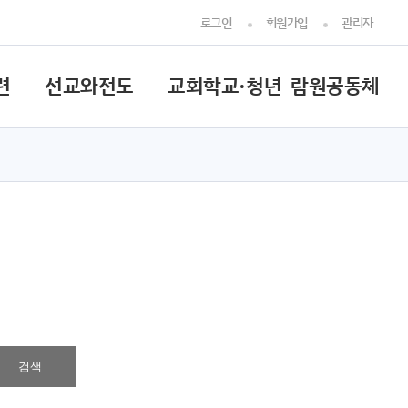
로그인
회원가입
관리자
련
선교와전도
교회학교·청년
람원공동체