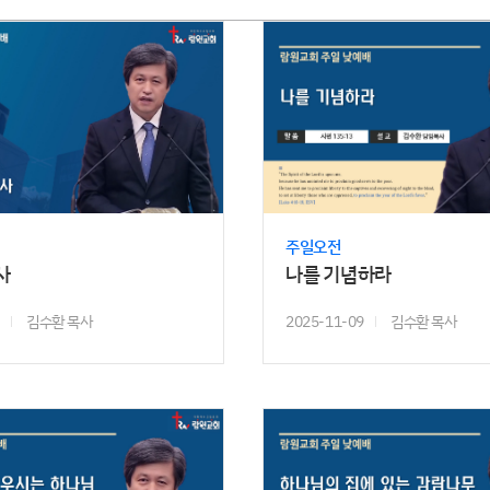
주일오전
사
나를 기념하라
김수환 목사
2025-11-09
김수환 목사