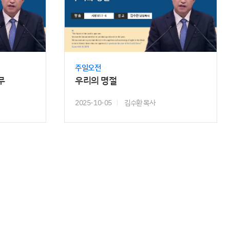
주일오전
무
우리의 명절
2025-10-05
김수환 목사
��