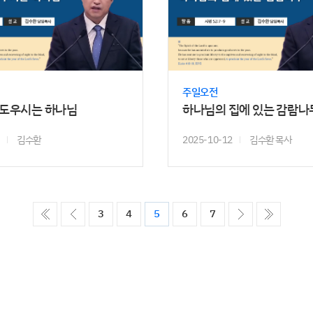
주일오전
 도우시는 하나님
하나님의 집에 있는 감람나
김수환
2025-10-12
김수환 목사
ó��
����
����
����
3
4
5
6
7