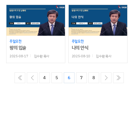
주일오전
주일오전
왕의 입술
나의 안식
2025-08-17
김수환 목사
2025-08-10
김수환 목사
ó��
����
����
����
4
5
6
7
8