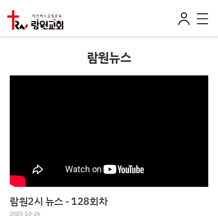
로
전
그
체
인
메
뉴
람원뉴스
람원2시 뉴스 - 128회차
2025-10-26