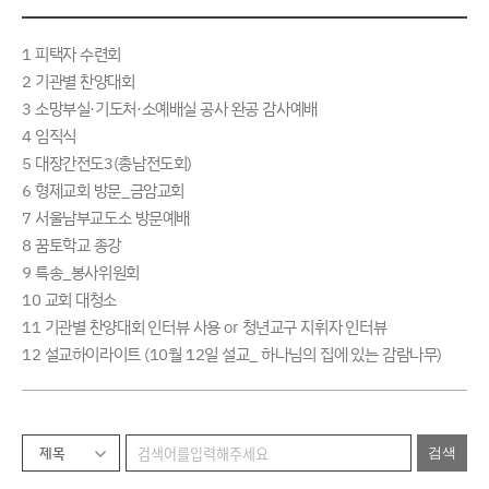
1 피택자 수련회
2 기관별 찬양대회
3 소망부실·기도처·소예배실 공사 완공 감사예배
4 임직식
5 대장간전도3(총남전도회)
6 형제교회 방문_금암교회
7 서울남부교도소 방문예배
8 꿈토학교 종강
9 특송_봉사위원회
10 교회 대청소
11 기관별 찬양대회 인터뷰 사용 or 청년교구 지휘자 인터뷰
12 설교하이라이트 (10월 12일 설교_ 하나님의 집에 있는 감람나무)
제목