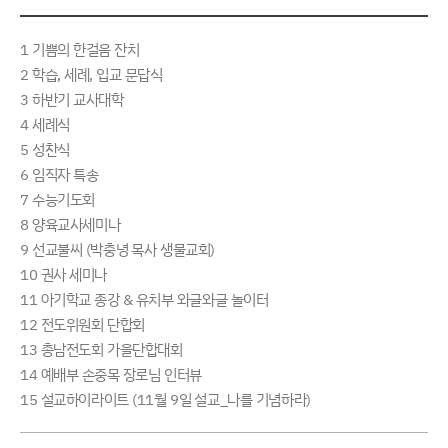
1 기쁨의 한걸음 잔치
2 학습, 세례, 입교 문답식
3 하반기 교사대학
4 세례식
5 성찬식
6 임직자 특송
7 수능기도회
8 양육교사세미나
9 선교불씨 (박충녕 목사 생물교회)
10 권사 세미나
11 아기학교 종강 & 유치부 와글와글 놀이터
12 전도위원회 단합회
13 총남전도회 가을단합대회
14 예배부 손중목 장로님 인터뷰
15 설교하이라이트 (11월 9일 설교_나를 기념하라)