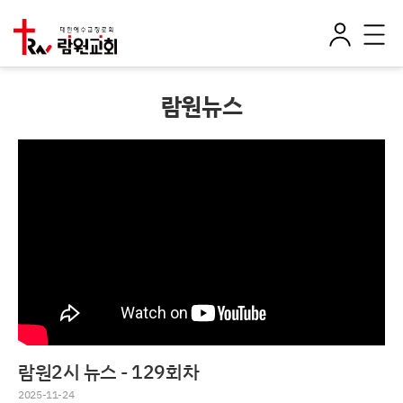
로
전
그
체
인
메
뉴
람원뉴스
람원2시 뉴스 - 129회차
2025-11-24